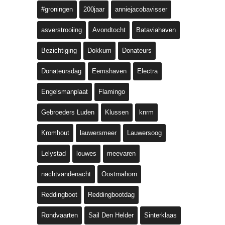
#groningen
200jaar
anniejacobavisser
asverstrooiing
Avondtocht
Bataviahaven
Bezichtiging
Dokkum
Donateurs
Donateursdag
Eemshaven
Electra
Engelsmanplaat
Flamingo
Gebroeders Luden
Klussen
knrm
Kromhout
lauwersmeer
Lauwersoog
Lelystad
louwes
meevaren
nachtvandenacht
Oostmahorn
Reddingboot
Reddingbootdag
Rondvaarten
Sail Den Helder
Sinterklaas