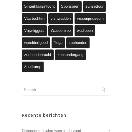
Sinterklaasintocht
Sponsoren
sunsettour
Vaartochten
visitwadden
visserijmuseum
Vrijwiliggers
Waddenzee
wadlopen
werelderfgoed
Yoga
zeehonden
zeehondentocht
zonsondergang
Zoutkamp
Recente berichten
Gebroeders Luden weer in de vaart