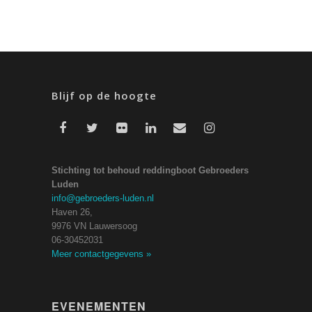
Blijf op de hoogte
Stichting tot behoud reddingboot Gebroeders
Luden
info@gebroeders-luden.nl
Haven 26,
9976 VN Lauwersoog
06-30452031
Meer contactgegevens
»
EVENEMENTEN