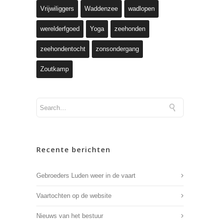
Vrijwiliggers
Waddenzee
wadlopen
werelderfgoed
Yoga
zeehonden
zeehondentocht
zonsondergang
Zoutkamp
Recente berichten
Gebroeders Luden weer in de vaart
Vaartochten op de website
Nieuws van het bestuur