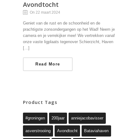
Avondtocht
On 22 maart 2024
Geniet van de rust en de schoonheid en de
prachtigste zonsondergangen op het Wad! Neem je
camera en je verrekijker mee! We vertrekken vanaf
onze vaste ligplaats tegenover Schierzicht, Haven
[…]
Read More
Product Tags
#groningen
200jaar
anniejacobavisser
asverstrooiing
Avondtocht
Bataviahaven