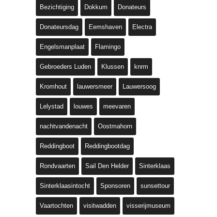
Bezichtiging
Dokkum
Donateurs
Donateursdag
Eemshaven
Electra
Engelsmanplaat
Flamingo
Gebroeders Luden
Klussen
knrm
Kromhout
lauwersmeer
Lauwersoog
Lelystad
louwes
meevaren
nachtvandenacht
Oostmahorn
Reddingboot
Reddingbootdag
Rondvaarten
Sail Den Helder
Sinterklaas
Sinterklaasintocht
Sponsoren
sunsettour
Vaartochten
visitwadden
visserijmuseum