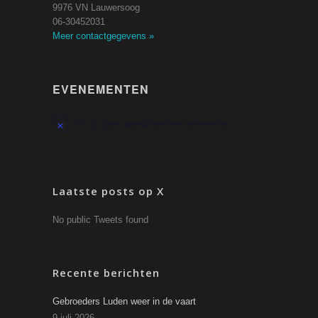
9976 VN Lauwersoog
06-30452031
Meer contactgegevens
»
EVENEMENTEN
Er zijn geen aankomende evenementen.
Bericht
Laatste posts op X
No public Tweets found
Recente berichten
Gebroeders Luden weer in de vaart
9 juli 2026