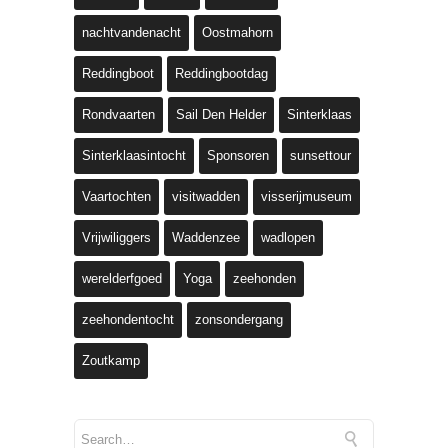
nachtvandenacht
Oostmahorn
Reddingboot
Reddingbootdag
Rondvaarten
Sail Den Helder
Sinterklaas
Sinterklaasintocht
Sponsoren
sunsettour
Vaartochten
visitwadden
visserijmuseum
Vrijwiliggers
Waddenzee
wadlopen
werelderfgoed
Yoga
zeehonden
zeehondentocht
zonsondergang
Zoutkamp