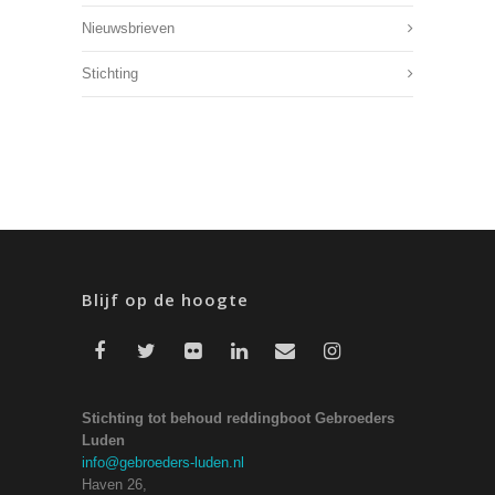
Nieuwsbrieven
Stichting
Blijf op de hoogte
Stichting tot behoud reddingboot Gebroeders
Luden
info@gebroeders-luden.nl
Haven 26,