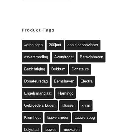
Product Tags
#groningen
200jaar
anniejacobavisser
asverstrooiing
Avondtocht
Bataviahaven
Bezichtiging
Dokkum
Donateurs
Donateursdag
Eemshaven
Electra
Engelsmanplaat
Flamingo
Gebroeders Luden
Klussen
knrm
Kromhout
lauwersmeer
Lauwersoog
Lelystad
louwes
meevaren