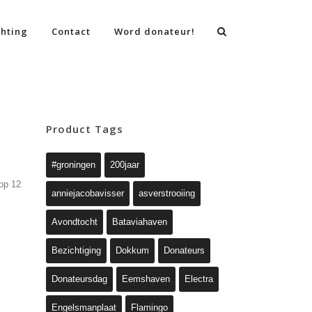
chting
Contact
Word donateur!
Product Tags
#groningen
200jaar
op 12
anniejacobavisser
asverstrooiing
Avondtocht
Bataviahaven
Bezichtiging
Dokkum
Donateurs
Donateursdag
Eemshaven
Electra
Engelsmanplaat
Flamingo