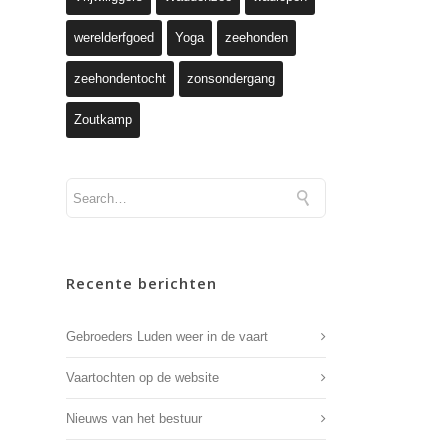
werelderfgoed
Yoga
zeehonden
zeehondentocht
zonsondergang
Zoutkamp
Recente berichten
Gebroeders Luden weer in de vaart
Vaartochten op de website
Nieuws van het bestuur