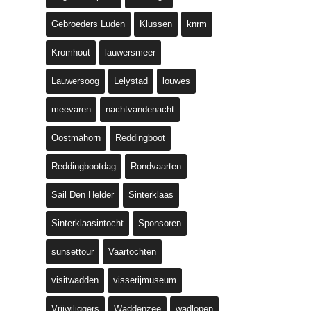
Gebroeders Luden
Klussen
knrm
Kromhout
lauwersmeer
Lauwersoog
Lelystad
louwes
meevaren
nachtvandenacht
Oostmahorn
Reddingboot
Reddingbootdag
Rondvaarten
Sail Den Helder
Sinterklaas
Sinterklaasintocht
Sponsoren
sunsettour
Vaartochten
visitwadden
visserijmuseum
Vrijwiliggers
Waddenzee
wadlopen