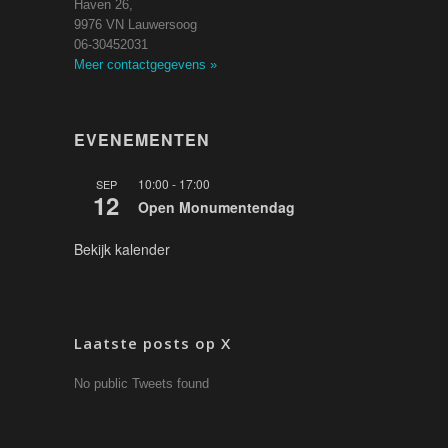
Haven 26,
9976 VN Lauwersoog
06-30452031
Meer contactgegevens
»
EVENEMENTEN
10:00
-
17:00
SEP
12
Open Monumentendag
Bekijk kalender
Laatste posts op X
No public Tweets found