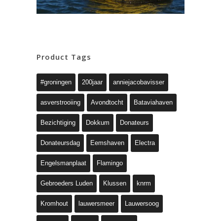
Product Tags
#groningen
200jaar
anniejacobavisser
asverstrooiing
Avondtocht
Bataviahaven
Bezichtiging
Dokkum
Donateurs
Donateursdag
Eemshaven
Electra
Engelsmanplaat
Flamingo
Gebroeders Luden
Klussen
knrm
Kromhout
lauwersmeer
Lauwersoog