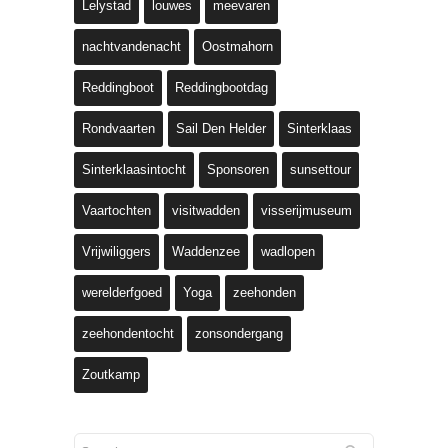
Lelystad
louwes
meevaren
nachtvandenacht
Oostmahorn
Reddingboot
Reddingbootdag
Rondvaarten
Sail Den Helder
Sinterklaas
Sinterklaasintocht
Sponsoren
sunsettour
Vaartochten
visitwadden
visserijmuseum
Vrijwiliggers
Waddenzee
wadlopen
werelderfgoed
Yoga
zeehonden
zeehondentocht
zonsondergang
Zoutkamp