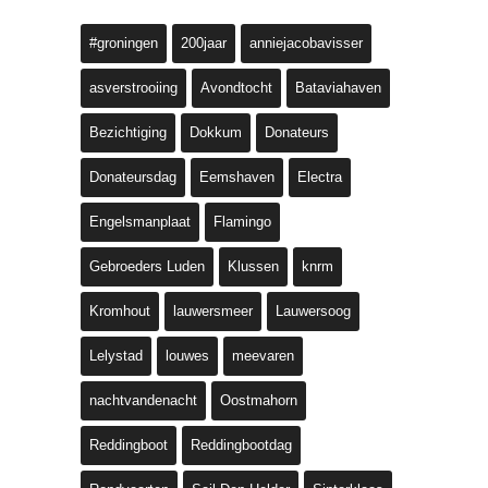
#groningen
200jaar
anniejacobavisser
asverstrooiing
Avondtocht
Bataviahaven
Bezichtiging
Dokkum
Donateurs
Donateursdag
Eemshaven
Electra
Engelsmanplaat
Flamingo
Gebroeders Luden
Klussen
knrm
Kromhout
lauwersmeer
Lauwersoog
Lelystad
louwes
meevaren
nachtvandenacht
Oostmahorn
Reddingboot
Reddingbootdag