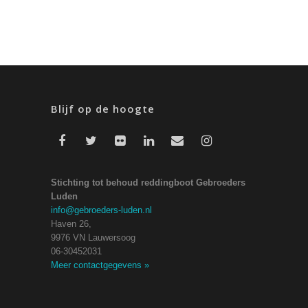
Blijf op de hoogte
Stichting tot behoud reddingboot Gebroeders
Luden
info@gebroeders-luden.nl
Haven 26,
9976 VN Lauwersoog
06-30452031
Meer contactgegevens
»