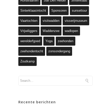
Rondvaarten
Sail Den Helder
Sinterklaas
Sinterklaasintocht
Sponsoren
sunsettour
Vaartochten
visitwadden
visserijmuseum
Vrijwiliggers
Waddenzee
wadlopen
werelderfgoed
Yoga
zeehonden
zeehondentocht
zonsondergang
Zoutkamp
Recente berichten