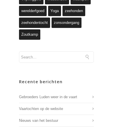
werelderfgoed
Yoga
zeehonden
zeehondentocht
zonsondergang
Zoutkamp
Recente berichten
Gebroeders Luden weer in de vaart
Vaartochten op de website
Nieuws van het bestuur