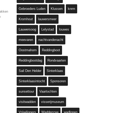
Gebroeders Luden
Klussen
knrm
pakken
n
Kromhout
lauwersmeer
Lauwersoog
Lelystad
louwes
meevaren
nachtvandenacht
Oostmahorn
Reddingboot
Reddingbootdag
Rondvaarten
Sail Den Helder
Sinterklaas
Sinterklaasintocht
Sponsoren
sunsettour
Vaartochten
visitwadden
visserijmuseum
Vrijwiliggers
Waddenzee
wadlopen