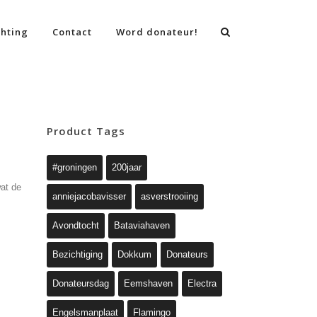
chting
Contact
Word donateur!
Product Tags
#groningen
200jaar
wat de
anniejacobavisser
asverstrooiing
Avondtocht
Bataviahaven
Bezichtiging
Dokkum
Donateurs
Donateursdag
Eemshaven
Electra
Engelsmanplaat
Flamingo