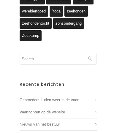
werelderfgoed
Yoga
zeehonden
zeehondentocht
zonsondergang
Zoutkamp
Recente berichten
Gebroeders Luden weer in de vaart
Vaartochten op de website
Nieuws van het bestuur