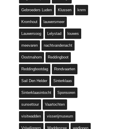
Gebroeders Luden
Klussen
knrm
Kromhout
lauwersmeer
Lauwersoog
Lelystad
louwes
meevaren
nachtvandenacht
Oostmahorn
Reddingboot
Reddingbootdag
Rondvaarten
Sail Den Helder
Sinterklaas
Sinterklaasintocht
Sponsoren
sunsettour
Vaartochten
visitwadden
visserijmuseum
Vrijwiliggers
Waddenzee
wadlopen