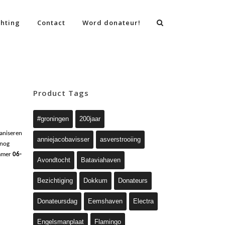
chting
Contact
Word donateur!
Product Tags
#groningen
200jaar
aniseren
anniejacobavisser
asverstrooiing
 nog
mmer
06-
Avondtocht
Bataviahaven
Bezichtiging
Dokkum
Donateurs
Donateursdag
Eemshaven
Electra
Engelsmanplaat
Flamingo