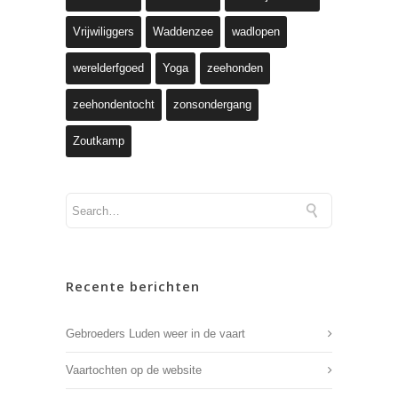
Vrijwiliggers
Waddenzee
wadlopen
werelderfgoed
Yoga
zeehonden
zeehondentocht
zonsondergang
Zoutkamp
Recente berichten
Gebroeders Luden weer in de vaart
Vaartochten op de website