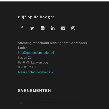
Blijf op de hoogte
Stichting tot behoud reddingboot Gebroeders
Luden
info@gebroeders-luden.nl
Haven 26,
9976 VN Lauwersoog
06-30452031
Meer contactgegevens
»
EVENEMENTEN
Er zijn geen aankomende evenementen.
Bericht