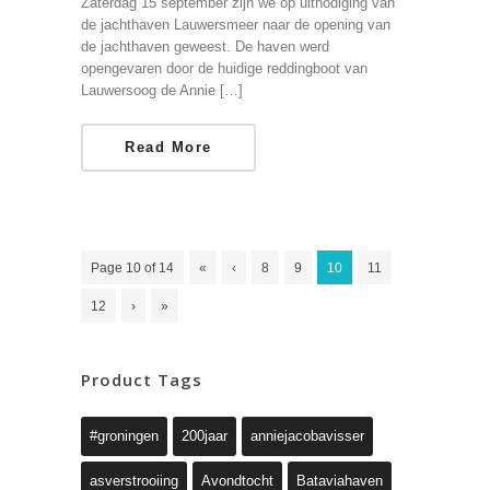
Zaterdag 15 september zijn we op uitnodiging van
de jachthaven Lauwersmeer naar de opening van
de jachthaven geweest. De haven werd
opengevaren door de huidige reddingboot van
Lauwersoog de Annie […]
Read More
Page 10 of 14
«
‹
8
9
10
11
12
›
»
Product Tags
#groningen
200jaar
anniejacobavisser
asverstrooiing
Avondtocht
Bataviahaven