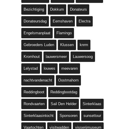
Bezichtiging
Dokkum
Donateurs
Donateursdag
Eemshaven
Electra
Engelsmanplaat
Flamingo
Gebroeders Luden
Klussen
knrm
Kromhout
lauwersmeer
Lauwersoog
Lelystad
louwes
meevaren
nachtvandenacht
Oostmahorn
Reddingboot
Reddingbootdag
Rondvaarten
Sail Den Helder
Sinterklaas
Sinterklaasintocht
Sponsoren
sunsettour
Vaartochten
visitwadden
visserijmuseum