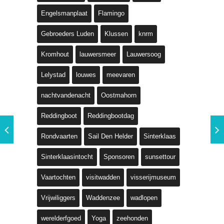
Engelsmanplaat
Flamingo
Gebroeders Luden
Klussen
knrm
Kromhout
lauwersmeer
Lauwersoog
Lelystad
louwes
meevaren
nachtvandenacht
Oostmahorn
Reddingboot
Reddingbootdag
Rondvaarten
Sail Den Helder
Sinterklaas
Sinterklaasintocht
Sponsoren
sunsettour
Vaartochten
visitwadden
visserijmuseum
Vrijwiliggers
Waddenzee
wadlopen
werelderfgoed
Yoga
zeehonden