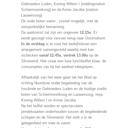
Gebroeders Luden, Koning Willem I (reddingstation
Schiermonnikoog) en de Annie Jacoba (station
Lauwersoog).
De oude boten varen , zoveel mogelijk, met de
oorsponkelijke bemanning.
De aankomst zal zijn om ongeveer
12.15u
. Er
wordt gezorgd voor vervoer terug naar Oostmahorn.
In de middag
is er voor het bedrijfsleven een
arrangement samengesteld waarbij men kan
inchecken
vanaf 12.45u, vertrek 13.00u
op de
Silverwind. Hier staat een luxe lunchbuffet klaar, de
consumpties zijn bij het aanbod inbegrepen..
Afhankelijk van het weer gaan we het Wad op
richting Noordzee onder begeleiding van de
Insulinde en Gebroeders Luden en de huidige snelle
boten van Schiermonnikoog en Lauwersoog, resp.
Koning Willem I en Annie Jacoba.
Na het buffet worden er spectaculaire
pendelvaarten onderhouden tussen de begeleidende
schepen en de Silverwind. Het stelt u in de
gelegenheid om mee te varen.