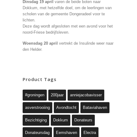
Dinsdag 19 april
varen de beide boten naar
Dokkum, met hetzelfde doel, om de leerlingen van
scholen van de gemeente Dongeradeel voor te
lichten.
Deze dag wordt afgesloten met een avond voor het
noord-Friese bedrijfsleven.
Woensdag 20 april
vertrekt de Insulinde weer naar
den Helder.
Product Tags
#groningen
200jaar
anniejacobavisser
asverstrooiing
Avondtocht
Bataviahaven
Bezichtiging
Dokkum
Donateurs
Donateursdag
Eemshaven
Electra