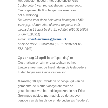
Het pendelen gebeurt met supersnelle RIBs
(rubberboten) van recreatiebedrijf Lauwersoog.
Om ongeveer
16.00u
leggen we weer aan
opLauwersoog.
De kosten voor deze belevenis bedragen
47,50
euro p.p
. U kunt zich hiervoor opgeven vóór
woensdag 13 april bij dhr Sj. vd Meij (050-3130698
of 06-46193311)
e-mail
sjoerdvandermeij@planet.nl
of bij de dhr A. Straatsma (0519-298100 of 06-
53212647)
Op
zondag 17 april is er
“open dag” te
Oostmahorn en zijn er vaartochten op het
Lauwersmeer met de Insulinde en de Gebroeders
Luden tegen een kleine vergoeding.
Maandag 18 april
wordt de schooljeugd van de
gemeente de Marne voorgelicht over de
geschiedenis van het reddingwezen, in het Fries-
Groningse gebied, met nadruk op de actieve
periode van de Insulinde en de Luden als “redders”.