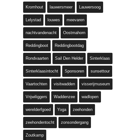
Kromhout
lauwersmeer
Lauwersoog
Lelystad
louwes
meevaren
nachtvandenacht
Oostmahorn
Reddingboot
Reddingbootdag
Rondvaarten
Sail Den Helder
Sinterklaas
Sinterklaasintocht
Sponsoren
sunsettour
Vaartochten
visitwadden
visserijmuseum
Vrijwiliggers
Waddenzee
wadlopen
werelderfgoed
Yoga
zeehonden
zeehondentocht
zonsondergang
Zoutkamp