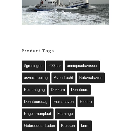
Product Tags
#groningen
200jaar
anniejacobavisser
asverstrooiing
Avondtocht
Bataviahaven
Bezichtiging
Dokkum
Donateurs
Donateursdag
Eemshaven
Electra
Engelsmanplaat
Flamingo
Gebroeders Luden
Klussen
knrm