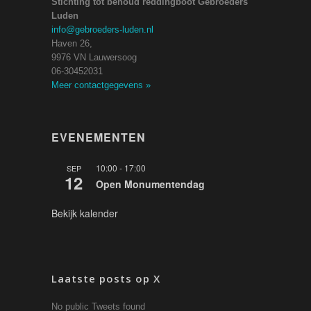
Stichting tot behoud reddingboot Gebroeders
Luden
info@gebroeders-luden.nl
Haven 26,
9976 VN Lauwersoog
06-30452031
Meer contactgegevens
»
EVENEMENTEN
10:00
-
17:00
SEP
12
Open Monumentendag
Bekijk kalender
Laatste posts op X
No public Tweets found