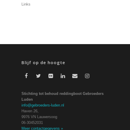
Links
Blijf op de hoogte
Stichting tot behoud reddingboot Gebroeders
Luden
info@gebroeders-luden.nl
Haven 26,
9976 VN Lauwersoog
06-30452031
Meer contactgegevens
»