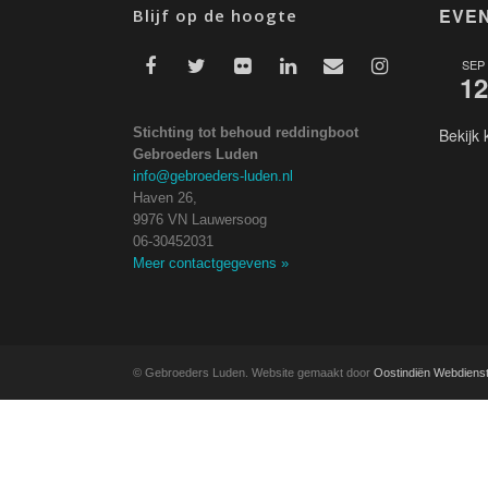
EVE
Blijf op de hoogte
SEP
12
Stichting tot behoud reddingboot
Bekijk 
Gebroeders Luden
info@gebroeders-luden.nl
Haven 26,
9976 VN Lauwersoog
06-30452031
Meer contactgegevens
»
© Gebroeders Luden. Website gemaakt door
Oostindiën Webdiens