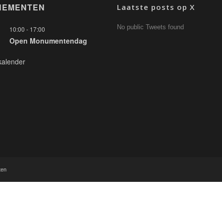
NEMENTEN
Laatste posts op X
No public Tweets found
10:00
-
17:00
Open Monumentendag
kalender
ten