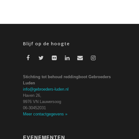
Blijf op de hoogte
Stichting tot behoud reddingboot Gebroeders
Luden
info@gebroeders-luden.nl
Haven 26,
9976 VN Lauwersoog
06-30452031
Meer contactgegevens
»
EVENEMENTEN