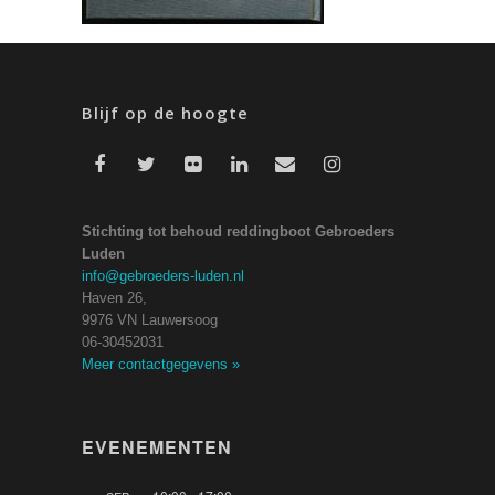
Blijf op de hoogte
Stichting tot behoud reddingboot Gebroeders
Luden
info@gebroeders-luden.nl
Haven 26,
9976 VN Lauwersoog
06-30452031
Meer contactgegevens
»
EVENEMENTEN