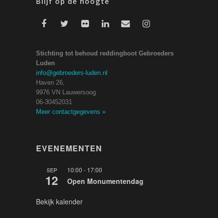
Blijf op de hoogte
Stichting tot behoud reddingboot Gebroeders
Luden
info@gebroeders-luden.nl
Haven 26,
9976 VN Lauwersoog
06-30452031
Meer contactgegevens
»
EVENEMENTEN
10:00
-
17:00
SEP
12
Open Monumentendag
Bekijk kalender