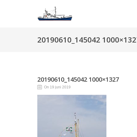
20190610_145042 1000×132
20190610_145042 1000×1327
On 19 juni 2019