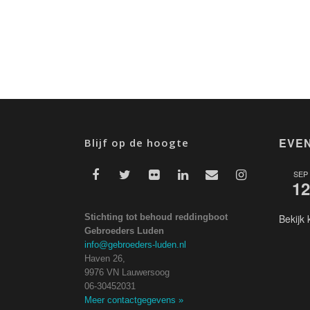
EVE
Blijf op de hoogte
SEP
12
Stichting tot behoud reddingboot
Bekijk 
Gebroeders Luden
info@gebroeders-luden.nl
Haven 26,
9976 VN Lauwersoog
06-30452031
Meer contactgegevens
»