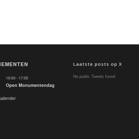
NEMENTEN
Laatste posts op X
No public Tweets found
10:00
-
17:00
Open Monumentendag
kalender