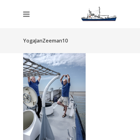
YogaJanZeeman10