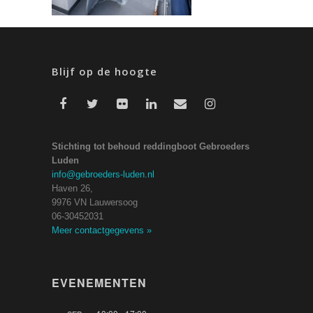
Blijf op de hoogte
Stichting tot behoud reddingboot Gebroeders
Luden
info@gebroeders-luden.nl
Haven 26,
9976 VN Lauwersoog
06-30452031
Meer contactgegevens
»
EVENEMENTEN