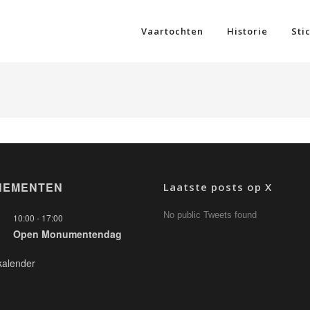
Vaartochten
Historie
Sti
NEMENTEN
Laatste posts op X
No public Tweets found
10:00
-
17:00
Open Monumentendag
kalender