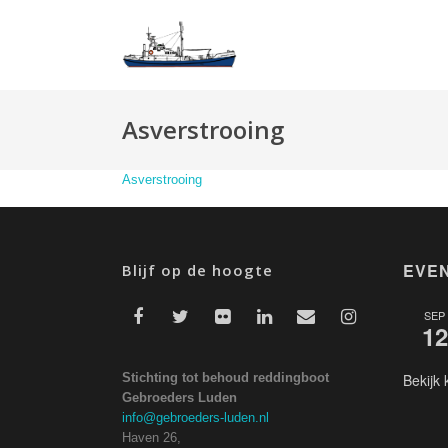
Asverstrooing
Asverstrooing
EVE
Blijf op de hoogte
SEP
12
Stichting tot behoud reddingboot
Bekijk 
Gebroeders Luden
info@gebroeders-luden.nl
Haven 26,