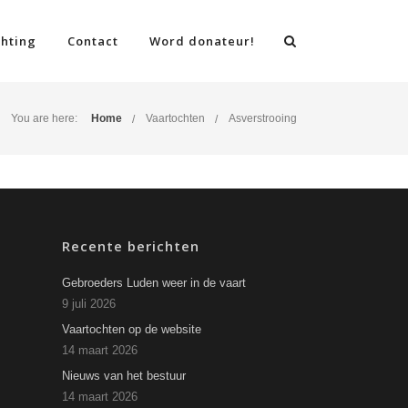
chting
Contact
Word donateur!
You are here:
Home
Vaartochten
Asverstrooing
Recente berichten
Gebroeders Luden weer in de vaart
9 juli 2026
Vaartochten op de website
14 maart 2026
Nieuws van het bestuur
14 maart 2026