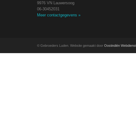
9976 VN Lauwersoog
06-30452031
Meer contactgegevens
»
© Gebroeders Luden. Website gemaakt door
Oostindiën Webdiens