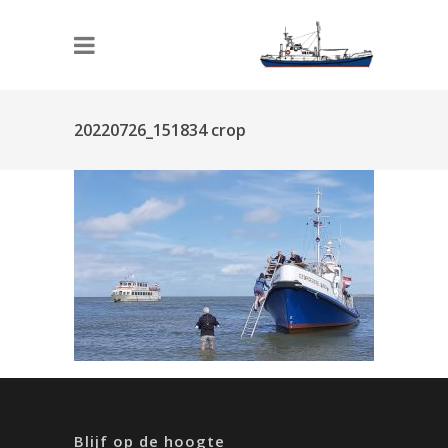
20220726_151834 crop
Blijf op de hoogte