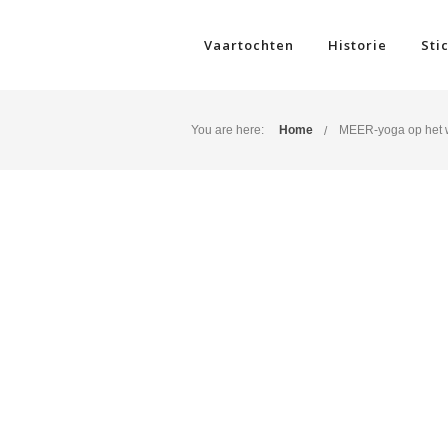
Vaartochten
Historie
Sti
You are here:
Home
MEER-yoga op het w