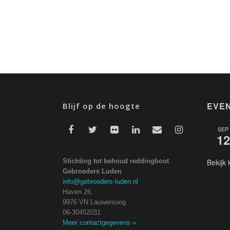
EVE
Blijf op de hoogte
SEP
12
Stichting tot behoud reddingboot
Bekijk 
Gebroeders Luden
info@gebroeders-luden.nl
Haven 26,
9976 VN Lauwersoog
06-30452031
Meer contactgegevens
»