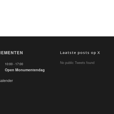
NEMENTEN
Laatste posts op X
No public Tweets found
10:00
-
17:00
Open Monumentendag
kalender