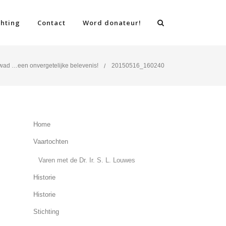
chting
Contact
Word donateur!
ad …een onvergetelijke belevenis!
20150516_160240
Home
Vaartochten
Varen met de Dr. Ir. S. L. Louwes
Historie
Historie
Stichting