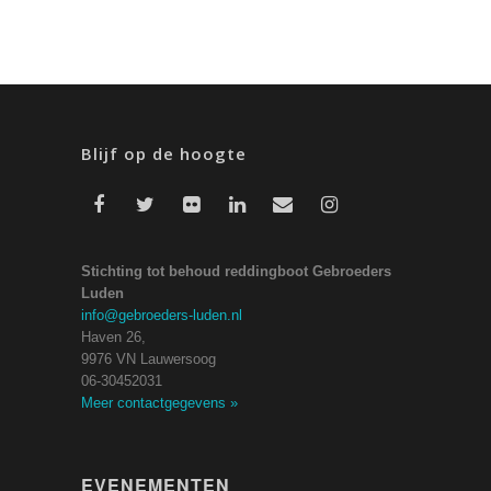
Blijf op de hoogte
Stichting tot behoud reddingboot Gebroeders
Luden
info@gebroeders-luden.nl
Haven 26,
9976 VN Lauwersoog
06-30452031
Meer contactgegevens
»
EVENEMENTEN