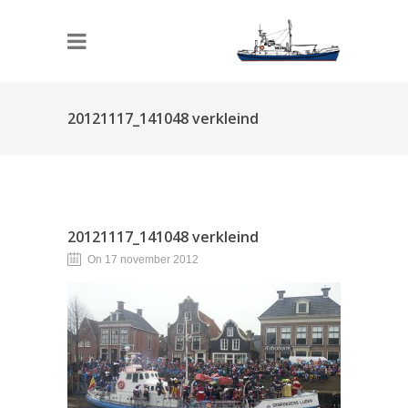
20121117_141048 verkleind
20121117_141048 verkleind
On 17 november 2012