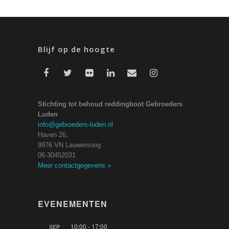
Blijf op de hoogte
Stichting tot behoud reddingboot Gebroeders
Luden
info@gebroeders-luden.nl
Haven 26,
9976 VN Lauwersoog
06-30452031
Meer contactgegevens
»
EVENEMENTEN
10:00
-
17:00
SEP