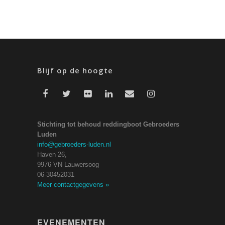
Blijf op de hoogte
Stichting tot behoud reddingboot Gebroeders
Luden
info@gebroeders-luden.nl
Haven 26,
9976 VN Lauwersoog
06-30452031
Meer contactgegevens
»
EVENEMENTEN