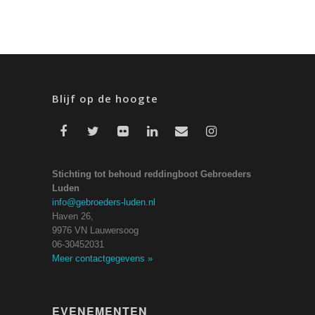
Blijf op de hoogte
Stichting tot behoud reddingboot Gebroeders
Luden
info@gebroeders-luden.nl
Haven 26,
9976 VN Lauwersoog
06-30452031
Meer contactgegevens
»
EVENEMENTEN