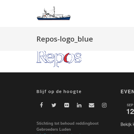
Repos-logo_blue
EVE
Blijf op de hoogte
SEP
12
Stichting tot behoud reddingboot
Bekijk 
Gebroeders Luden