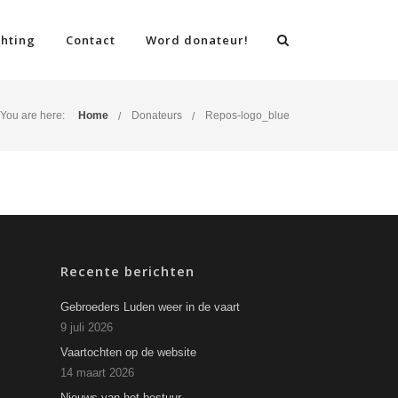
chting
Contact
Word donateur!
You are here:
Home
Donateurs
Repos-logo_blue
Recente berichten
Gebroeders Luden weer in de vaart
9 juli 2026
Vaartochten op de website
14 maart 2026
Nieuws van het bestuur