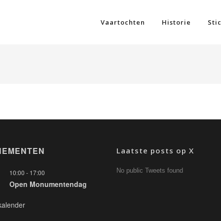
Vaartochten
Historie
Sti
NEMENTEN
Laatste posts op X
No public Tweets found
10:00
-
17:00
Open Monumentendag
kalender