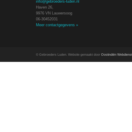
info@gebroeders-luden.nl
Haven 26,
9976 VN Lauwersoog
06-30452031
Meer contactgegevens
»
© Gebroeders Luden. Website gemaakt door
Oostindiën Webdiens