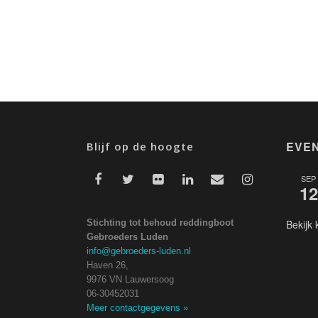
EVE
Blijf op de hoogte
SEP
12
Stichting tot behoud reddingboot
Bekijk 
Gebroeders Luden
info@gebroeders-luden.nl
Haven 26,
9976 VN Lauwersoog
06-30452031
Meer contactgegevens
»