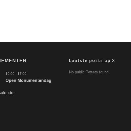
NEMENTEN
Laatste posts op X
No public Tweets found
10:00
-
17:00
Open Monumentendag
kalender