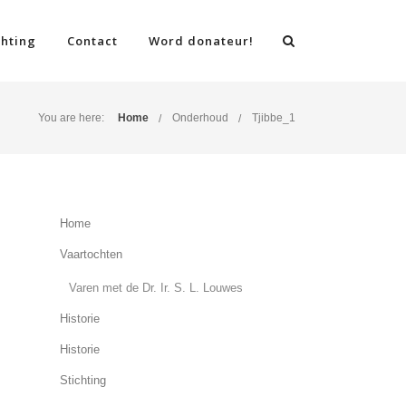
chting
Contact
Word donateur!
You are here:
Home
Onderhoud
Tjibbe_1
Home
Vaartochten
Varen met de Dr. Ir. S. L. Louwes
Historie
Historie
Stichting