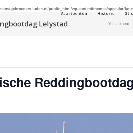
ins/gebroeders-luden.nl/public_html/wp-content/themes/specular/func
Vaartochten
Historie
Sti
ingbootdag Lelystad
You are here:
rische Reddingbootdag