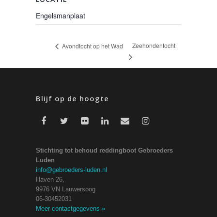
Engelsmanplaat
Zeehondentocht
Avondtocht op het Wad
Blijf op de hoogte
Stichting tot behoud reddingboot Gebroeders
Luden
info@gebroeders-luden.nl
Haven 26,
9976 VN Lauwersoog
06-30452031
Meer contactgegevens
»