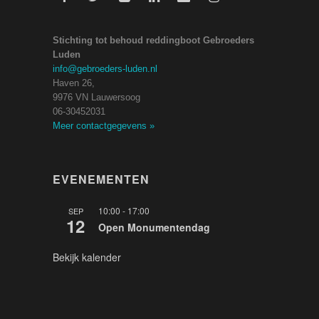
Stichting tot behoud reddingboot Gebroeders
Luden
info@gebroeders-luden.nl
Haven 26,
9976 VN Lauwersoog
06-30452031
Meer contactgegevens
»
EVENEMENTEN
10:00
-
17:00
SEP
12
Open Monumentendag
Bekijk kalender